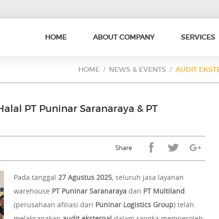
HOME
ABOUT COMPANY
SERVICES
HOME
NEWS & EVENTS
AUDIT EKSTE
 Halal PT Puninar Saranaraya & PT
Share
Pada tanggal
27 Agustus 2025
, seluruh jasa layanan
warehouse
PT Puninar Saranaraya
dan
PT Multiland
(perusahaan afiliasi dari
Puninar Logistics Group
) telah
melaksanakan
audit eksternal
dalam rangka memperoleh