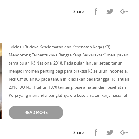
Share
“Melalui Budaya Keselamatan dan Kesehatan Kerja (K3)
Mendorong Terbentuknya Bangsa Yang Berkarakter” merupakan
tema bulan K3 Nasional 2018. Pada bulan Januari setiap tahun
menjadi momen penting bagi para praktisi K3 seluruh Indonesia.
Kick Off Bulan K3 pada tahun ini diadakan pada tanggal 18 Januari
2018. UU No. 1 tahun 1970 tentang Keselamatan dan Kesehatan
Kerja yang menandai bangkitnya era keselamatan kerja nasional
di Indonesia telah berlaku sejak 48 tahun yang lalu. Bagi Triputra
Group, suasana K3 terasa semakin aktif dan semangat dalam
READ MORE
terus menggerakan K3 di subholding masig-masing.
Share