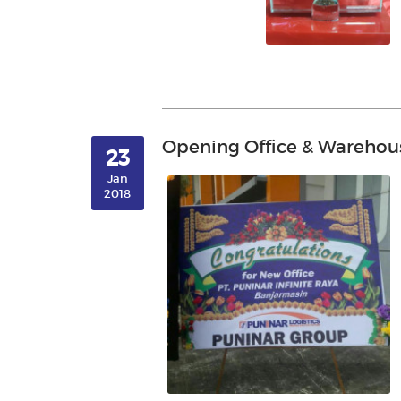
Opening Office & Warehou
23
Jan
2018